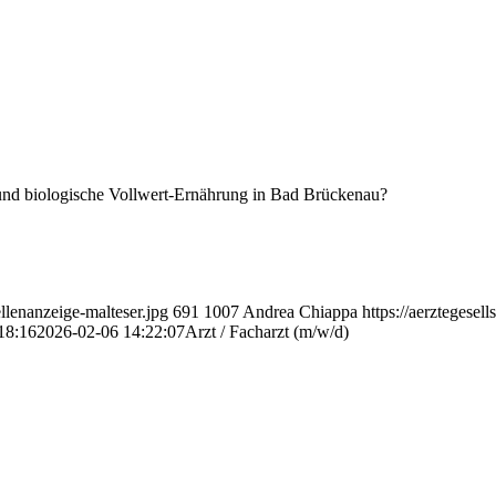
 und biologische Vollwert-Ernährung in Bad Brückenau?
ellenanzeige-malteser.jpg
691
1007
Andrea Chiappa
https://aerztegesel
18:16
2026-02-06 14:22:07
Arzt / Facharzt (m/w/d)