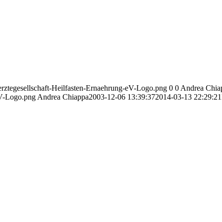
/Aerztegesellschaft-Heilfasten-Ernaehrung-eV-Logo.png
0
0
Andrea Chia
eV-Logo.png
Andrea Chiappa
2003-12-06 13:39:37
2014-03-13 22:29:21