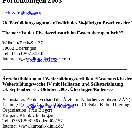
Fortbildungen 2003
archiv-Fortbildungen
Kontakt
28. Fortbildungstagung anlässlich des 50-jährigen Bestehens der
Thema: “Ist der Eiweisverbrauch im Fasten therapeutisch?”
Wilhelm-Beck-Str. 27
88662 Überlingen
Tel. 07551-807-807-0
Internet: www.klinik-buchinger.com
Über die ÄGHE
——————————————————————————–
Ärztefortbildung mit Weiterbildungszertifikat “Fastenarzt/Fast
Weiterbildungswoche IV mit Heilfasten und Selbsterfahrung
24. September- 01. Oktober 2003, Überlingen/Bodensee
Veranstalter: Zentralverband der Ärzte für Naturheilverfahren (ZÄN) 
Leitung: Dr. med. Gunther Hölz, Dr. med. Christian Kuhn, Überlinge
Angebote und Leistungen
Organisation: Frau Biegert
Kurpark-Klinik Überlingen
Tel. 07551-806156 oder 808157
Internet: www.kurpark-klinik.de/