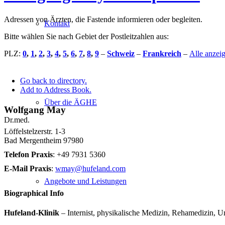
Adressen von Ärzten, die Fastende informieren oder begleiten.
Kontakt
Bitte wählen Sie nach Gebiet der Postleitzahlen aus:
PLZ:
0
,
1
,
2
,
3
,
4
,
5
,
6
,
7
,
8
,
9
–
Schweiz
–
Frankreich
–
Alle anze
Go back to directory.
Add to Address Book.
Über die ÄGHE
Wolfgang
May
Dr.med.
Löffelstelzerstr. 1-3
Bad Mergentheim
97980
Telefon Praxis
:
+49 7931 5360
E-Mail Praxis
:
wmay@hufeland.com
Angebote und Leistungen
Biographical Info
Hufeland-Klinik
– Internist, physikalische Medizin, Rehamedizin,