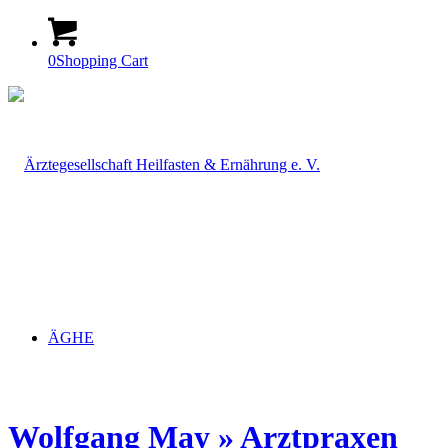
0
Shopping Cart
ÄGHE
Wolfgang May » Arztpraxen