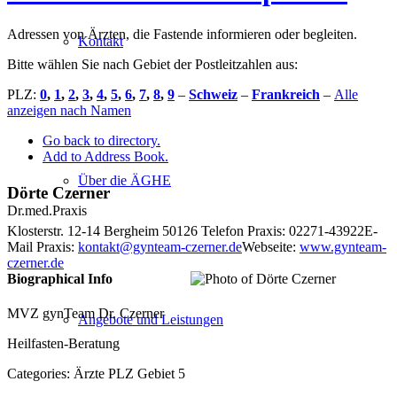
Adressen von Ärzten, die Fastende informieren oder begleiten.
Kontakt
Bitte wählen Sie nach Gebiet der Postleitzahlen aus:
PLZ:
0
,
1
,
2
,
3
,
4
,
5
,
6
,
7
,
8
,
9
–
Schweiz
–
Frankreich
–
Alle
anzeigen nach Namen
Go back to directory.
Add to Address Book.
Über die ÄGHE
Dörte
Czerner
Dr.med.
Praxis
Klosterstr. 12-14
Bergheim
50126
Telefon Praxis
:
02271-43922
E-
Mail Praxis
:
kontakt@gynteam-czerner.de
Webseite
:
www.gynteam-
czerner.de
Biographical Info
MVZ gynTeam Dr. Czerner
Angebote und Leistungen
Heilfasten-Beratung
Categories:
Ärzte PLZ Gebiet 5